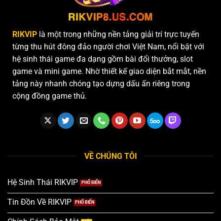
RIKVIP
là một trong những nền tảng giải trí trực tuyến
từng thu hút đông đảo người chơi Việt Nam, nổi bật với
hệ sinh thái game đa dạng gồm bài đổi thưởng, slot
game và mini game. Nhờ thiết kế giao diện bắt mắt, nền
tảng này nhanh chóng tạo dựng dấu ấn riêng trong
cộng đồng game thủ.
VỀ CHÚNG TÔI
Hệ Sinh Thái RIKVIP
Tin Đồn Về RIKVIP