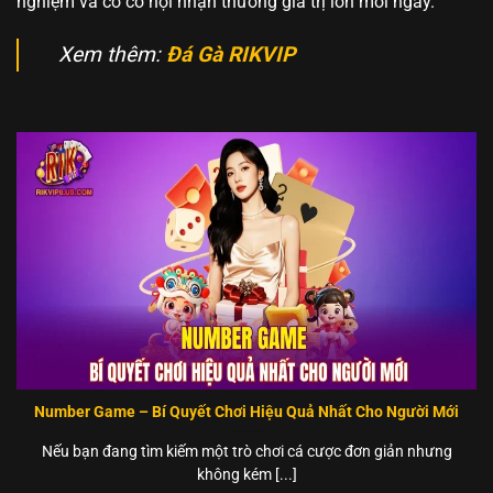
nghiệm và có cơ hội nhận thưởng giá trị lớn mỗi ngày.
Xem thêm:
Đá Gà RIKVIP
Number Game – Bí Quyết Chơi Hiệu Quả Nhất Cho Người Mới
Nếu bạn đang tìm kiếm một trò chơi cá cược đơn giản nhưng
không kém [...]