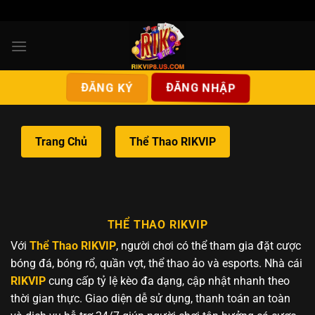
Bỏ
qua
nội
dung
ĐĂNG NHẬP
ĐĂNG KÝ
Trang Chủ
Thể Thao RIKVIP
THỂ THAO RIKVIP
Với
Thể Thao RIKVIP
, người chơi có thể tham gia đặt cược
bóng đá, bóng rổ, quần vợt, thể thao ảo và esports. Nhà cái
RIKVIP
cung cấp tỷ lệ kèo đa dạng, cập nhật nhanh theo
thời gian thực. Giao diện dễ sử dụng, thanh toán an toàn