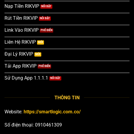
Nạp Tiền RIKVIP
Rút Tiền RIKVIP
Link Vào RIKVIP
Liên Hệ RIKVIP
Đại Lý RIKVIP
Tải App RIKVIP
Sử Dụng App 1.1.1.1
THÔNG TIN
Website:
https://smartlogic.com.co/
Số điện thoại:
0910461309