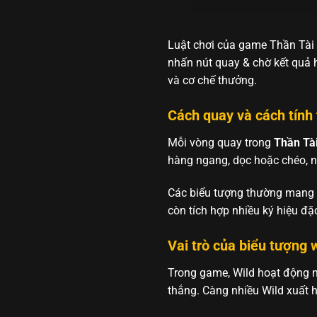
Luật chơi của game Thần Tài 
nhấn nút quay & chờ kết quả h
và cơ chế thưởng.
Cách quay và cách tính
Mỗi vòng quay trong
Thần Tà
hàng ngang, dọc hoặc chéo, n
Các biểu tượng thường mang ý 
còn tích hợp nhiều ký hiệu đặc
Vai trò của biểu tượng w
Trong game, Wild hoạt động nh
thắng. Càng nhiều Wild xuất 