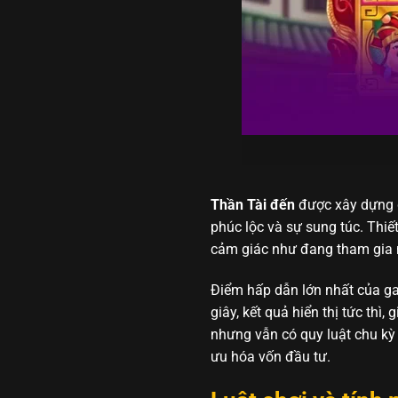
Thần Tài đến
được xây dựng dự
phúc lộc và sự sung túc. Thiế
cảm giác như đang tham gia mộ
Điểm hấp dẫn lớn nhất của ga
giây, kết quả hiển thị tức thì
nhưng vẫn có quy luật chu kỳ k
ưu hóa vốn đầu tư.