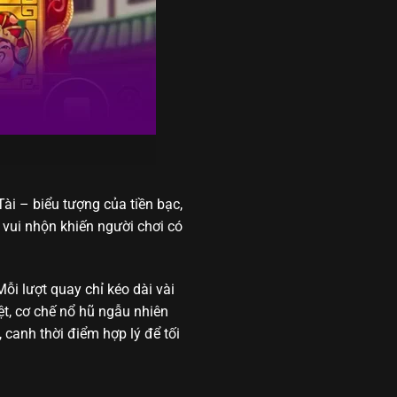
ài – biểu tượng của tiền bạc,
 vui nhộn khiến người chơi có
i lượt quay chỉ kéo dài vài
iệt, cơ chế nổ hũ ngẫu nhiên
, canh thời điểm hợp lý để tối