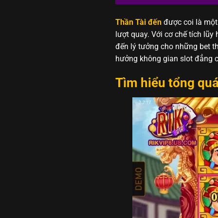
Thần Tài đến
được coi là một
lượt quay. Với cơ chế tích lũy
đến lý tưởng cho những bet th
hưởng không gian slot đẳng 
Tìm hiểu tổng quá