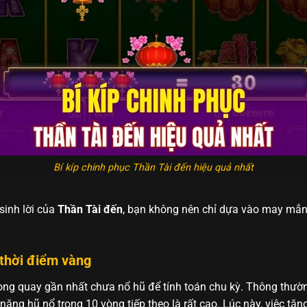
Bí kíp chinh phục Thần Tài đến hiệu quả nhất
sinh lời của
Thần Tài đến
, bạn không nên chỉ dựa vào may mắn
thời điểm vàng
òng quay gần nhất chưa nổ hũ để tính toán chu kỳ. Thông thườ
năng hũ nổ trong 10 vòng tiếp theo là rất cao. Lúc này, việc t