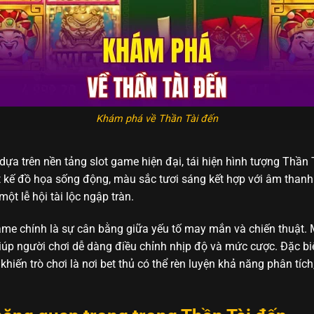
Khám phá về Thần Tài đến
a trên nền tảng slot game hiện đại, tái hiện hình tượng Thần T
t kế đồ họa sống động, màu sắc tươi sáng kết hợp với âm thanh
t lễ hội tài lộc ngập tràn.
me chính là sự cân bằng giữa yếu tố may mắn và chiến thuật. Mỗ
, giúp người chơi dễ dàng điều chỉnh nhịp độ và mức cược. Đặc b
hiến trò chơi là nơi bet thủ có thể rèn luyện khả năng phân tích