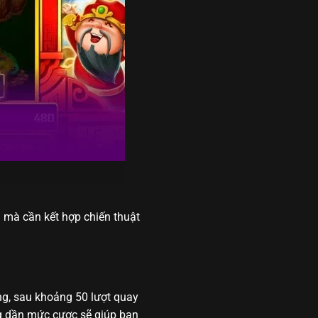
 mà cần kết hợp chiến thuật
ng, sau khoảng 50 lượt quay
ăng dần mức cược sẽ giúp bạn