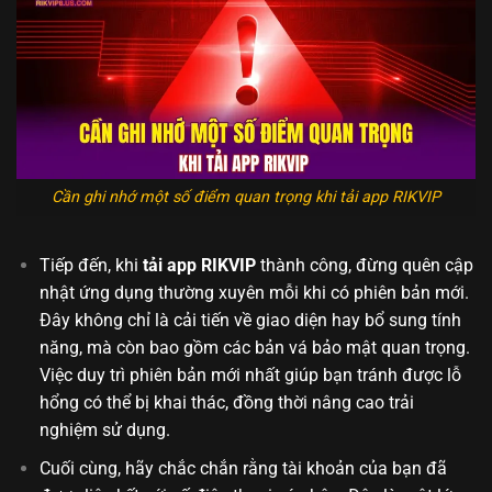
Cần ghi nhớ một số điểm quan trọng khi tải app RIKVIP
Tiếp đến, khi
tải app RIKVIP
thành công, đừng quên cập
nhật ứng dụng thường xuyên mỗi khi có phiên bản mới.
Đây không chỉ là cải tiến về giao diện hay bổ sung tính
năng, mà còn bao gồm các bản vá bảo mật quan trọng.
Việc duy trì phiên bản mới nhất giúp bạn tránh được lỗ
hổng có thể bị khai thác, đồng thời nâng cao trải
nghiệm sử dụng.
Cuối cùng, hãy chắc chắn rằng tài khoản của bạn đã