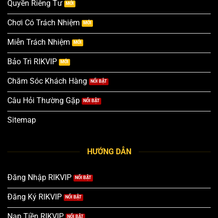
Quyền Riêng Tư
Chơi Có Trách Nhiệm
Miễn Trách Nhiệm
Bảo Trì RIKVIP
Chăm Sóc Khách Hàng
Câu Hỏi Thường Gặp
Sitemap
HƯỚNG DẪN
Đăng Nhập RIKVIP
Đăng Ký RIKVIP
Nạp Tiền RIKVIP