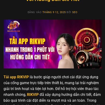
ĐĂNG VÀO
THÁNG 9 12, 2025
BỞI
SEO
Tải app RIKVIP
là bước giúp người chơi cài đặt ứng dụng
của cổng game trực tiếp trên thiết bị, mang lại trải nghiệm
giải trí linh hoạt và tiện lợi hơn. Để hỗ trợ hội viên thao tác
nhanh chóng,
RIKVIP
đã xây dựng hướng dẫn chi tiết, đảm
bảo quá trình cài đặt diễn ra mượt mà và an toàn. Trong