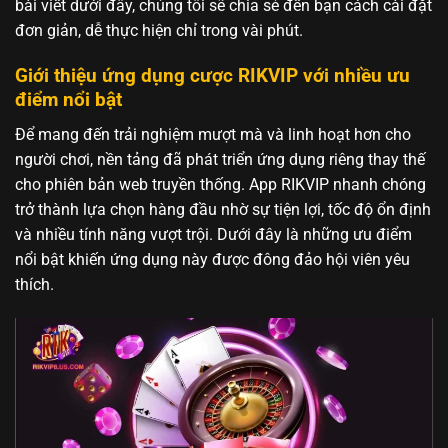
bài viết dưới đây, chúng tôi sẽ chia sẻ đến bạn cách cài đặt
đơn giản, dễ thực hiện chỉ trong vài phút.
Giới thiệu ứng dụng cược RIKVIP với nhiều ưu
điểm nổi bật
Để mang đến trải nghiệm mượt mà và linh hoạt hơn cho
người chơi, nền tảng đã phát triển ứng dụng riêng thay thế
cho phiên bản web truyền thống. App RIKVIP nhanh chóng
trở thành lựa chọn hàng đầu nhờ sự tiện lợi, tốc độ ổn định
và nhiều tính năng vượt trội. Dưới đây là những ưu điểm
nổi bật khiến ứng dụng này được đông đảo hội viên yêu
thích.