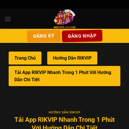
Bỏ
qua
nội
dung
ĐĂNG NHẬP
ĐĂNG KÝ
Trang Chủ
Hướng Dẫn RIKVIP
Tải App RIKVIP Nhanh Trong 1 Phút Với Hướng
Dẫn Chi Tiết
HƯỚNG DẪN RIKVIP
Tải App RIKVIP Nhanh Trong 1 Phút
Với Hướng Dẫn Chi Tiết