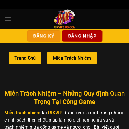
Bỏ
qua
nội
dung
ĐĂNG NHẬP
ĐĂNG KÝ
Trang Chủ
Miễn Trách Nhiệm
Miễn Trách Nhiệm – Những Quy định Quan
Trọng Tại Công Game
Miễn trách nhiệm
tại
RIKVIP
được xem là một trong những
chính sách then chốt, giúp làm rõ giới hạn nghĩa vụ và
trách nhiệm giữa cổng game và người chơi. Bài viết dưới