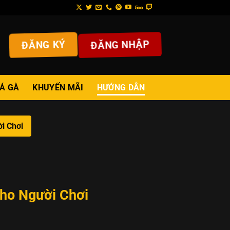
ĐĂNG NHẬP
ĐĂNG KÝ
Á GÀ
KHUYẾN MÃI
HƯỚNG DẪN
i Chơi
Cho Người Chơi