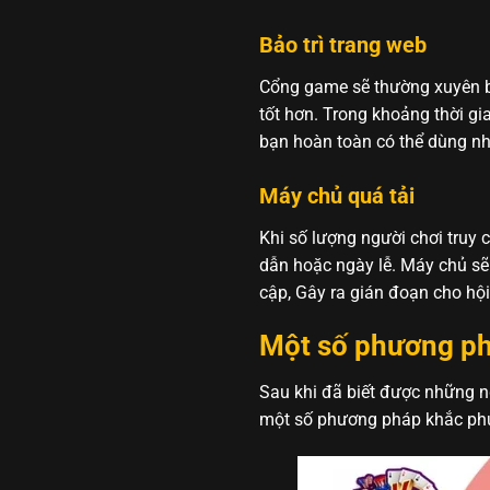
Bảo trì trang web
Cổng game sẽ thường xuyên bả
tốt hơn. Trong khoảng thời gi
bạn hoàn toàn có thể dùng n
Máy chủ quá tải
Khi số lượng người chơi truy 
dẫn hoặc ngày lễ. Máy chủ sẽ
cập, Gây ra gián đoạn cho hội
Một số phương phá
Sau khi đã biết được những 
một số phương pháp khắc phụ