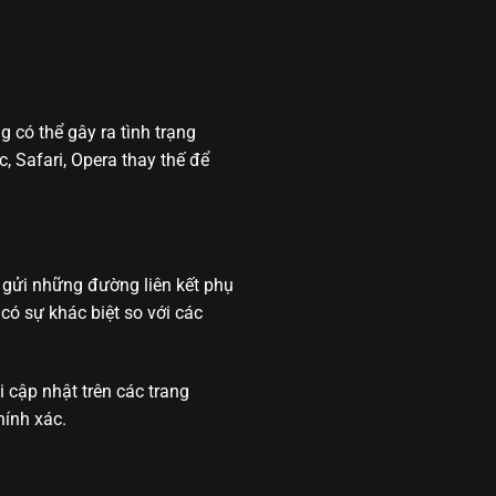
 có thể gây ra tình trạng
, Safari, Opera thay thế để
 gửi những đường liên kết phụ
ó sự khác biệt so với các
 cập nhật trên các trang
hính xác.
n