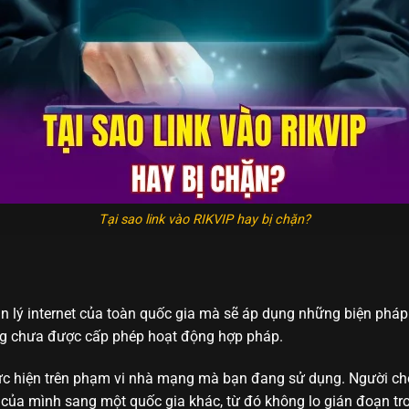
Tại sao link vào RIKVIP hay bị chặn?
n lý internet của toàn quốc gia mà sẽ áp dụng những biện pháp
g chưa được cấp phép hoạt động hợp pháp.
ực hiện trên phạm vi nhà mạng mà bạn đang sử dụng. Người ch
của mình sang một quốc gia khác, từ đó không lo gián đoạn tro