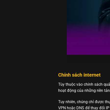
Chính sách internet
Tùy thuộc vào chính sách quả
hoạt động của những nền tản
Tuy nhiên, chúng chỉ được th
VPN hoặc DNS để thay đổi IP 