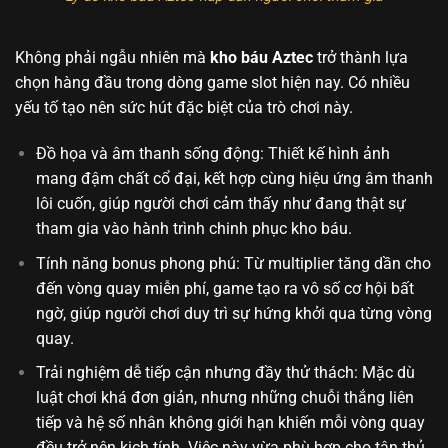
Không phải ngẫu nhiên mà
kho báu Aztec
trở thành lựa
chọn hàng đầu trong dòng game slot hiện nay. Có nhiều
yếu tố tạo nên sức hút đặc biệt của trò chơi này.
Đồ họa và âm thanh sống động: Thiết kế hình ảnh
mang đậm chất cổ đại, kết hợp cùng hiệu ứng âm thanh
lôi cuốn, giúp người chơi cảm thấy như đang thật sự
tham gia vào hành trình chinh phục kho báu.
Tính năng bonus phong phú: Từ multiplier tăng dần cho
đến vòng quay miễn phí, game tạo ra vô số cơ hội bất
ngờ, giúp người chơi duy trì sự hứng khởi qua từng vòng
quay.
Trải nghiệm dễ tiếp cận nhưng đầy thử thách: Mặc dù
luật chơi khá đơn giản, nhưng những chuỗi thắng liên
tiếp và hệ số nhân không giới hạn khiến mỗi vòng quay
đều trở nên kịch tính. Việc này vừa phù hợp cho tân thủ,