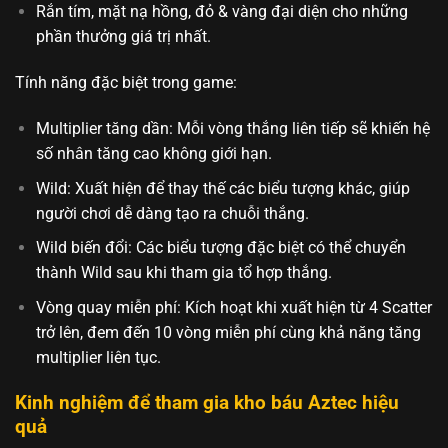
Rắn tím, mặt nạ hồng, đỏ & vàng đại diện cho những
phần thưởng giá trị nhất.
Tính năng đặc biệt trong game:
Multiplier tăng dần: Mỗi vòng thắng liên tiếp sẽ khiến hệ
số nhân tăng cao không giới hạn.
Wild: Xuất hiện để thay thế các biểu tượng khác, giúp
người chơi dễ dàng tạo ra chuỗi thắng.
Wild biến đổi: Các biểu tượng đặc biệt có thể chuyển
thành Wild sau khi tham gia tổ hợp thắng.
Vòng quay miễn phí: Kích hoạt khi xuất hiện từ 4 Scatter
trở lên, đem đến 10 vòng miễn phí cùng khả năng tăng
multiplier liên tục.
Kinh nghiệm để tham gia kho báu Aztec hiệu
quả