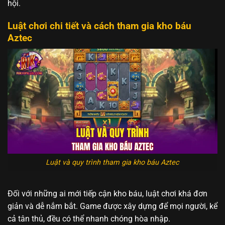
hội.
Luật chơi chi tiết và cách tham gia kho báu
Aztec
Luật và quy trình tham gia kho báu Aztec
Đối với những ai mới tiếp cận kho báu, luật chơi khá đơn
giản và dễ nắm bắt. Game được xây dựng để mọi người, kể
cả tân thủ, đều có thể nhanh chóng hòa nhập.