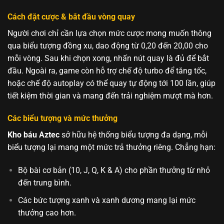
Cách đặt cược & bắt đầu vòng quay
Người chơi chỉ cần lựa chọn mức cược mong muốn thông
qua biểu tượng đồng xu, dao động từ 0,20 đến 20,00 cho
mỗi vòng. Sau khi chọn xong, nhấn nút quay là đủ để bắt
đầu. Ngoài ra, game còn hỗ trợ chế độ turbo để tăng tốc,
hoặc chế độ autoplay có thể quay tự động tới 100 lần, giúp
tiết kiệm thời gian và mang đến trải nghiệm mượt mà hơn.
Các biểu tượng và mức thưởng
Kho báu Aztec
sở hữu hệ thống biểu tượng đa dạng, mỗi
biểu tượng lại mang một mức trả thưởng riêng. Chẳng hạn:
Bộ bài cơ bản (10, J, Q, K & A) cho phần thưởng từ nhỏ
đến trung bình.
Các bức tượng xanh và xanh dương mang lại mức
thưởng cao hơn.