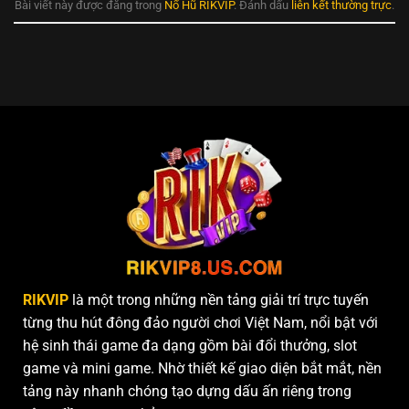
Bài viết này được đăng trong
Nổ Hũ RIKVIP
. Đánh dấu
liên kết thường trực
.
RIKVIP
là một trong những nền tảng giải trí trực tuyến
từng thu hút đông đảo người chơi Việt Nam, nổi bật với
hệ sinh thái game đa dạng gồm bài đổi thưởng, slot
game và mini game. Nhờ thiết kế giao diện bắt mắt, nền
tảng này nhanh chóng tạo dựng dấu ấn riêng trong