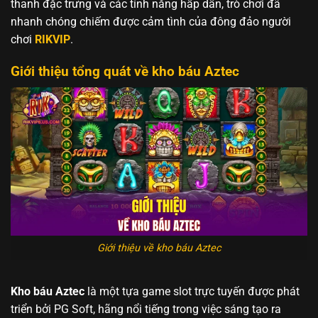
thanh đặc trưng và các tính năng hấp dẫn, trò chơi đã
nhanh chóng chiếm được cảm tình của đông đảo người
chơi
RIKVIP
.
Giới thiệu tổng quát về kho báu Aztec
Giới thiệu về kho báu Aztec
Kho báu Aztec
là một tựa game slot trực tuyến được phát
triển bởi PG Soft, hãng nổi tiếng trong việc sáng tạo ra