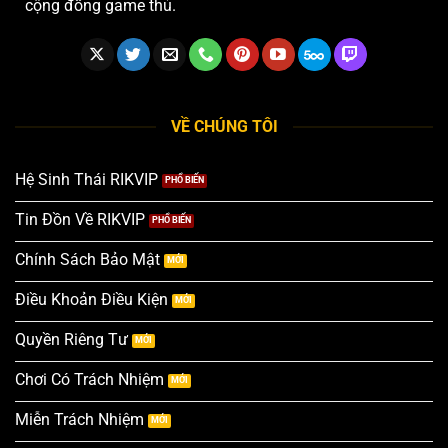
cộng đồng game thủ.
VỀ CHÚNG TÔI
Hệ Sinh Thái RIKVIP
Tin Đồn Về RIKVIP
Chính Sách Bảo Mật
Điều Khoản Điều Kiện
Quyền Riêng Tư
Chơi Có Trách Nhiệm
Miễn Trách Nhiệm