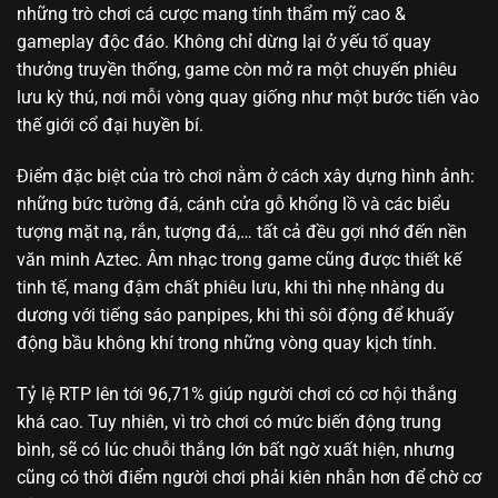
những trò chơi cá cược mang tính thẩm mỹ cao &
gameplay độc đáo. Không chỉ dừng lại ở yếu tố quay
thưởng truyền thống, game còn mở ra một chuyến phiêu
lưu kỳ thú, nơi mỗi vòng quay giống như một bước tiến vào
thế giới cổ đại huyền bí.
Điểm đặc biệt của trò chơi nằm ở cách xây dựng hình ảnh:
những bức tường đá, cánh cửa gỗ khổng lồ và các biểu
tượng mặt nạ, rắn, tượng đá,… tất cả đều gợi nhớ đến nền
văn minh Aztec. Âm nhạc trong game cũng được thiết kế
tinh tế, mang đậm chất phiêu lưu, khi thì nhẹ nhàng du
dương với tiếng sáo panpipes, khi thì sôi động để khuấy
động bầu không khí trong những vòng quay kịch tính.
Tỷ lệ RTP lên tới 96,71% giúp người chơi có cơ hội thắng
khá cao. Tuy nhiên, vì trò chơi có mức biến động trung
bình, sẽ có lúc chuỗi thắng lớn bất ngờ xuất hiện, nhưng
cũng có thời điểm người chơi phải kiên nhẫn hơn để chờ cơ