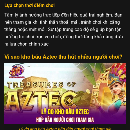
Lựa chọn thời điểm chơi
Tâm lý ảnh hưởng trực tiếp đến hiệu quả trải nghiệm. Bạn
nên tham gia khi tinh thần thoải mái, tránh chơi khi căng
thẳng hoặc mệt mỏi. Sự tập trung cao độ sẽ giúp bạn tận
hưởng trò chơi trọn vẹn hơn, đồng thời tăng khả năng đưa
ra lựa chọn chính xác.
Vì sao kho báu Aztec thu hút nhiều người chơi?
Lý do kho báu Aztec hấp dẫn người chơi tham gia