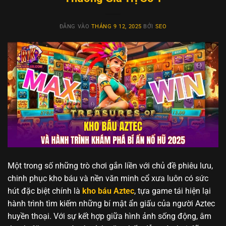
ĐĂNG VÀO
THÁNG 9 12, 2025
BỞI
SEO
Một trong số những trò chơi gắn liền với chủ đề phiêu lưu,
chinh phục kho báu và nền văn minh cổ xưa luôn có sức
hút đặc biệt chính là
kho báu Aztec
, tựa game tái hiện lại
hành trình tìm kiếm những bí mật ẩn giấu của người Aztec
huyền thoại. Với sự kết hợp giữa hình ảnh sống động, âm