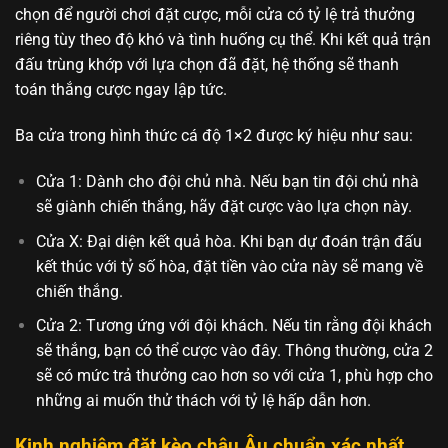
chọn để người chơi đặt cược, mỗi cửa có tỷ lệ trả thưởng
riêng tùy theo độ khó và tình huống cụ thể. Khi kết quả trận
đấu trùng khớp với lựa chọn đã đặt, hệ thống sẽ thanh
toán thắng cược ngay lập tức.
Ba cửa trong hình thức cá độ 1×2 được ký hiệu như sau:
Cửa 1: Dành cho đội chủ nhà. Nếu bạn tin đội chủ nhà
sẽ giành chiến thắng, hãy đặt cược vào lựa chọn này.
Cửa X: Đại diện kết quả hòa. Khi bạn dự đoán trận đấu
kết thúc với tỷ số hòa, đặt tiền vào cửa này sẽ mang về
chiến thắng.
Cửa 2: Tương ứng với đội khách. Nếu tin rằng đội khách
sẽ thắng, bạn có thể cược vào đây. Thông thường, cửa 2
sẽ có mức trả thưởng cao hơn so với cửa 1, phù hợp cho
những ai muốn thử thách với tỷ lệ hấp dẫn hơn.
Kinh nghiệm đặt kèo châu Âu chuẩn xác nhất