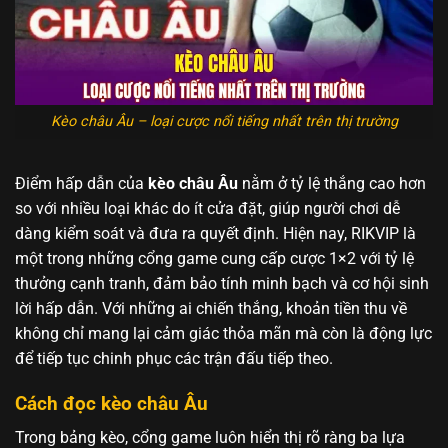
Kèo châu Âu – loại cược nổi tiếng nhất trên thị trường
Điểm hấp dẫn của
kèo châu Âu
nằm ở tỷ lệ thắng cao hơn
so với nhiều loại khác do ít cửa đặt, giúp người chơi dễ
dàng kiểm soát và đưa ra quyết định. Hiện nay, RIKVIP là
một trong những cổng game cung cấp cược 1×2 với tỷ lệ
thưởng cạnh tranh, đảm bảo tính minh bạch và cơ hội sinh
lời hấp dẫn. Với những ai chiến thắng, khoản tiền thu về
không chỉ mang lại cảm giác thỏa mãn mà còn là động lực
để tiếp tục chinh phục các trận đấu tiếp theo.
Cách đọc kèo châu Âu
Trong bảng kèo, cổng game luôn hiển thị rõ ràng ba lựa