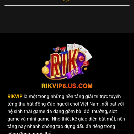
RIKVIP
là một trong những nền tảng giải trí trực tuyến
từng thu hút đông đảo người chơi Việt Nam, nổi bật với
hệ sinh thái game đa dạng gồm bài đổi thưởng, slot
game và mini game. Nhờ thiết kế giao diện bắt mắt, nền
tảng này nhanh chóng tạo dựng dấu ấn riêng trong
cộng đồng game thủ.