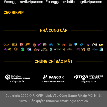
#conggamerikvipuscom #conggamedoithuongrikvipuscom
CEO RIKVIP
NHÀ CUNG CẤP
CHỨNG CHỈ BẢO MẬT
Copyright 2026 ©
RIKVIP
| Link Vào Cổng Game Rikvip Mới Nhất
2025 | Bản quyền thuộc về smartlogic.com.co