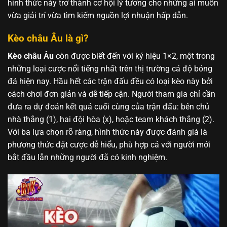
hình thức này trở thành cơ hội lý tưởng cho những ai muốn
vừa giải trí vừa tìm kiếm nguồn lợi nhuận hấp dẫn.
Kèo châu Âu là gì?
Kèo châu Âu
còn được biết đến với ký hiệu 1×2, một trong
những loại cược nổi tiếng nhất trên thị trường cá độ bóng
đá hiện nay. Hầu hết các trận đấu đều có loại kèo này bởi
cách chơi đơn giản và dễ tiếp cận. Người tham gia chỉ cần
đưa ra dự đoán kết quả cuối cùng của trận đấu: bên chủ
nhà thắng (1), hai đội hòa (x), hoặc team khách thắng (2).
Với ba lựa chọn rõ ràng, hình thức này được đánh giá là
phương thức đặt cược dễ hiểu, phù hợp cả với người mới
bắt đầu lẫn những người đã có kinh nghiệm.