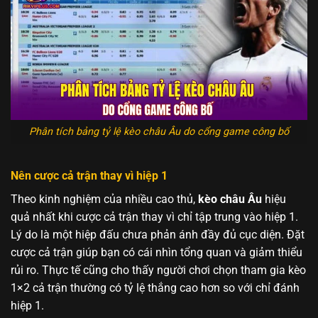
Phân tích bảng tỷ lệ kèo châu Âu do cổng game công bố
Nên cược cả trận thay vì hiệp 1
Theo kinh nghiệm của nhiều cao thủ,
kèo châu Âu
hiệu
quả nhất khi cược cả trận thay vì chỉ tập trung vào hiệp 1.
Lý do là một hiệp đấu chưa phản ánh đầy đủ cục diện. Đặt
cược cả trận giúp bạn có cái nhìn tổng quan và giảm thiểu
rủi ro. Thực tế cũng cho thấy người chơi chọn tham gia kèo
1×2 cả trận thường có tỷ lệ thắng cao hơn so với chỉ đánh
hiệp 1.