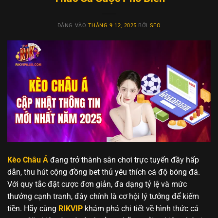
ĐĂNG VÀO
THÁNG 9 12, 2025
BỞI
SEO
Kèo Châu Á
đang trở thành sân chơi trực tuyến đầy hấp
dẫn, thu hút cộng đồng bet thủ yêu thích cá độ bóng đá.
Với quy tắc đặt cược đơn giản, đa dạng tỷ lệ và mức
thưởng cạnh tranh, đây chính là cơ hội lý tưởng để kiếm
tiền. Hãy cùng
RIKVIP
khám phá chi tiết về hình thức cá