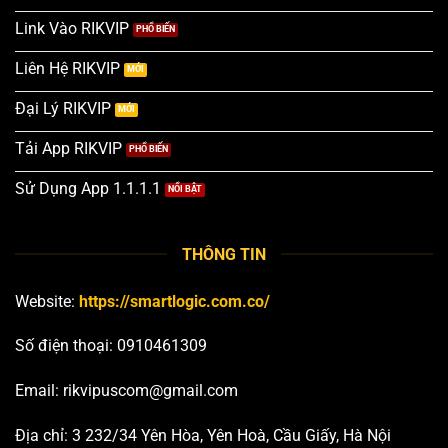
Link Vào RIKVIP
Liên Hệ RIKVIP
Đại Lý RIKVIP
Tải App RIKVIP
Sử Dụng App 1.1.1.1
THÔNG TIN
Website:
https://smartlogic.com.co/
Số điện thoại:
0910461309
Email:
rikvipuscom@gmail.com
Địa chỉ: 3 232/34 Yên Hòa, Yên Hoà, Cầu Giấy, Hà Nội