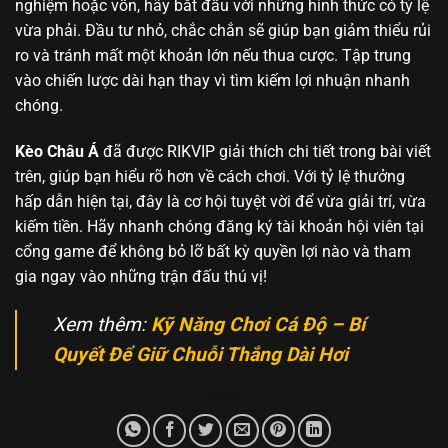
nghiệm hoặc vốn, hãy bắt đầu với những hình thức có tỷ lệ
vừa phải. Đầu tư nhỏ, chắc chắn sẽ giúp bạn giảm thiểu rủi
ro và tránh mất một khoản lớn nếu thua cược. Tập trung
vào chiến lược dài hạn thay vì tìm kiếm lợi nhuận nhanh
chóng.
Kèo Châu Á
đã được RIKVIP giải thích chi tiết trong bài viết
trên, giúp bạn hiểu rõ hơn về cách chơi. Với tỷ lệ thưởng
hấp dẫn hiện tại, đây là cơ hội tuyệt vời để vừa giải trí, vừa
kiếm tiền. Hãy nhanh chóng đăng ký tài khoản hội viên tại
cổng game để không bỏ lỡ bất kỳ quyền lợi nào và tham
gia ngay vào những trận đấu thú vị!
Xem thêm:
Kỹ Năng Chơi Cá Độ – Bí
Quyết Để Giữ Chuỗi Thắng Dài Hơi