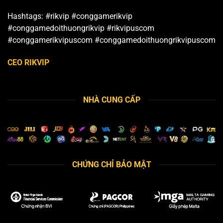
Hashtags: #rikvip #conggamerikvip
#conggamedoithuongrikvip #rikvipuscom
#conggamerikvipuscom #conggamedoithuongrikvipuscom
CEO RIKVIP
NHÀ CUNG CẤP
CHỨNG CHỈ BẢO MẬT