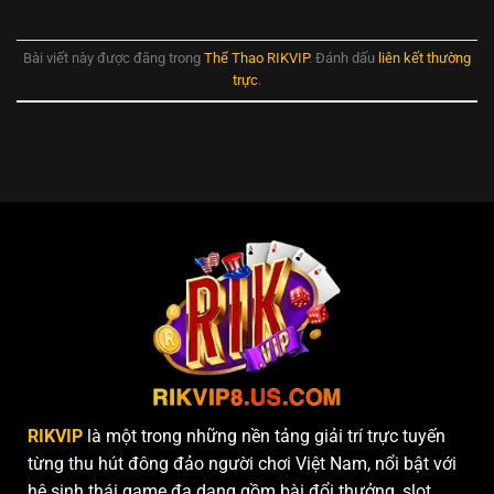
Bài viết này được đăng trong
Thể Thao RIKVIP
. Đánh dấu
liên kết thường
trực
.
RIKVIP
là một trong những nền tảng giải trí trực tuyến
từng thu hút đông đảo người chơi Việt Nam, nổi bật với
hệ sinh thái game đa dạng gồm bài đổi thưởng, slot