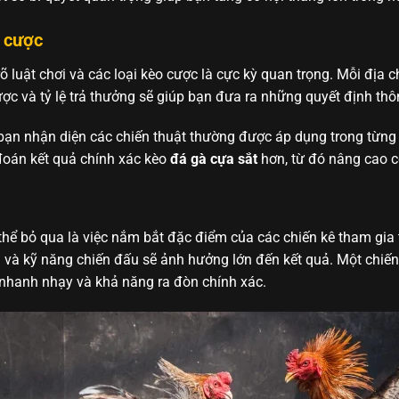
o cược
rõ luật chơi và các loại kèo cược là cực kỳ quan trọng. Mỗi địa c
ược và tỷ lệ trả thưởng sẽ giúp bạn đưa ra những quyết định th
 bạn nhận diện các chiến thuật thường được áp dụng trong từng 
đoán kết quả chính xác kèo
đá gà cựa sắt
hơn, từ đó nâng cao c
thể bỏ qua là việc nắm bắt đặc điểm của các chiến kê tham gi
ền và kỹ năng chiến đấu sẽ ảnh hưởng lớn đến kết quả. Một chi
 nhanh nhạy và khả năng ra đòn chính xác.