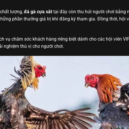
 chất lượng,
đá gà cựa sắt
tại đây còn thu hút người chơi bằng
ững phần thưởng giá trị khi đăng ký tham gia. Đồng thời, hội v
ch vụ chăm sóc khách hàng riêng biệt dành cho các hội viên VIP
i nghiệm thú vị cho người chơi.