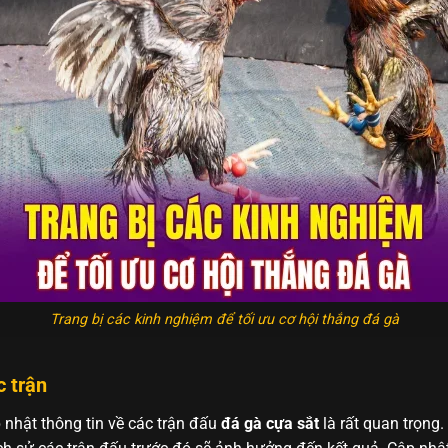
Trang bị các kinh nghiệm để tối ưu cơ hội thắng đá gà
c trận
p nhật thông tin về các trận đấu
đá gà cựa sắt
là rất quan trọng