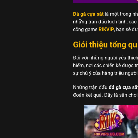
Đá gà cựa sắt
là một trong nh
những trận đấu kịch tính, các
cổng game
RIKVIP
, bạn sẽ đ
Giới thiệu tổng qu
Đối với những người yêu thích
hiểm, nơi các chiến kê được t
sự chú ý của hàng triệu ngườ
Những trận đấu
đá gà cựa sắ
đoán kết quả. Đây là sân chơi