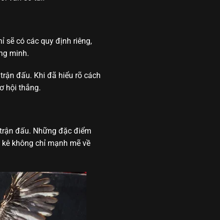
hỉ sẽ có các quy định riêng,
ông minh.
trận đấu. Khi đã hiểu rõ cách
ơ hội thắng.
a trận đấu. Những đặc điểm
ến kê không chỉ mạnh mẽ về