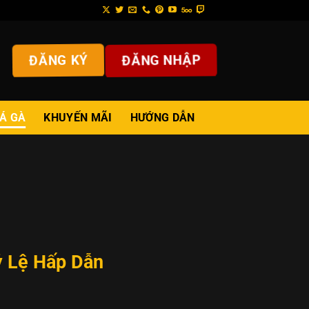
ĐĂNG NHẬP
ĐĂNG KÝ
Á GÀ
KHUYẾN MÃI
HƯỚNG DẪN
ỷ Lệ Hấp Dẫn