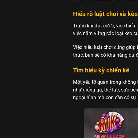
Hiểu rõ luật chơi và kè
Trước khi đặt cược, việc hiểu 
việc nắm vững các loại kèo c
Việc hiểu luật chơi cũng giúp
thức, bạn sẽ có khả năng dự 
Tìm hiểu kỹ chiến kê
Một yếu tố quan trọng không 
như giống gà, thể lực, sức b
ngoại hình mà còn cần có sự