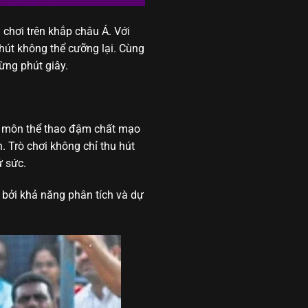
 chơi trên khắp châu Á. Với
hút không thể cưỡng lại. Cùng
ừng phút giây.
 là môn thể thao đậm chất mạo
. Trò chơi không chỉ thu hút
ử sức.
bởi khả năng phân tích và dự