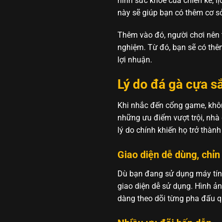
hình sức khỏe của chiến kê, l
này sẽ giúp bạn có thêm cơ s
Thêm vào đó, người chơi nên 
nghiệm. Từ đó, bạn sẽ có thê
lợi nhuận.
Lý do đá gà cựa sắ
Khi nhắc đến cổng game, khôn
những ưu điểm vượt trội, nhà
lý do chính khiến họ trở th
Giao diện dễ dùng, chỉn
Dù bạn đang sử dụng máy tính
giao diện dễ sử dụng. Hình ản
dàng theo dõi từng pha đấu qu