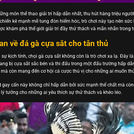
ững môn thể thao giải trí hấp dẫn nhất, thu hút hàng triệu người
 chiến kê mạnh mẽ tung đòn hiểm hóc, trò chơi này tạo nên sức 
ược khám phá thế giới giải trí đầy thử thách và mãn nhãn trong t
an về đá gà cựa sắt cho tân thủ
 sự kịch tính, chọi gà cựa sắt không còn là trò chơi xa lạ. Đây
rang bị cựa sắt sắc bén và thi đấu trong một đấu trường hấp dẫn
i mà còn mang đến cơ hội cá cược thú vị cho những ai muốn th
t
gay cấn này không chỉ hấp dẫn bởi sức mạnh thể chất mà còn 
 lý tưởng cho những ai yêu thích sự thử thách và khéo léo.