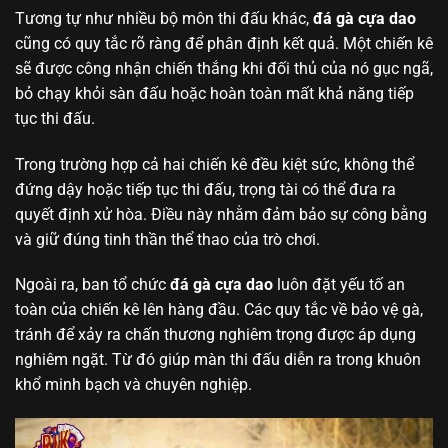
Tương tự như nhiều bộ môn thi đấu khác,
đá gà cựa dao
cũng có quy tắc rõ ràng để phân định kết quả. Một chiến kê
sẽ được công nhận chiến thắng khi đối thủ của nó gục ngã,
bỏ chạy khỏi sàn đấu hoặc hoàn toàn mất khả năng tiếp
tục thi đấu.
Trong trường hợp cả hai chiến kê đều kiệt sức, không thể
đứng dậy hoặc tiếp tục thi đấu, trọng tài có thể đưa ra
quyết định xử hòa. Điều này nhằm đảm bảo sự công bằng
và giữ đúng tinh thần thể thao của trò chơi.
Ngoài ra, ban tổ chức
đá gà cựa dao
luôn đặt yếu tố an
toàn của chiến kê lên hàng đầu. Các quy tắc về bảo vệ gà,
tránh để xảy ra chấn thương nghiêm trọng được áp dụng
nghiêm ngặt. Từ đó giúp màn thi đấu diễn ra trong khuôn
khổ minh bạch và chuyên nghiệp.