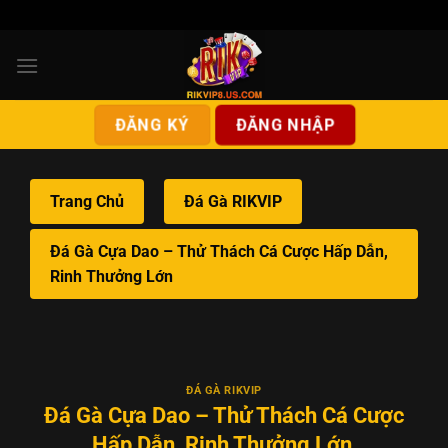
Bỏ
qua
nội
dung
ĐĂNG NHẬP
ĐĂNG KÝ
Trang Chủ
Đá Gà RIKVIP
Đá Gà Cựa Dao – Thử Thách Cá Cược Hấp Dẫn,
Rinh Thưởng Lớn
ĐÁ GÀ RIKVIP
Đá Gà Cựa Dao – Thử Thách Cá Cược
Hấp Dẫn, Rinh Thưởng Lớn