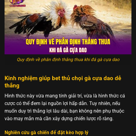
Quy định về phân định thắng thua khi đá gà cựa dao
Kinh nghiệm giúp bet thủ chọi gà cựa dao dễ
thắng
Hình thức này vừa mang tính giải trí, vừa là hình thức cá
cược có thể đem lại nguồn lợi hấp dẫn. Tuy nhiên, nếu
muốn duy trì thắng lợi lâu dài, bạn không nên phụ thuộc
vào may mắn mà cần xây dựng chiến lược rõ ràng.
Nghiên cứu gà chiến để đặt kèo hợp lý