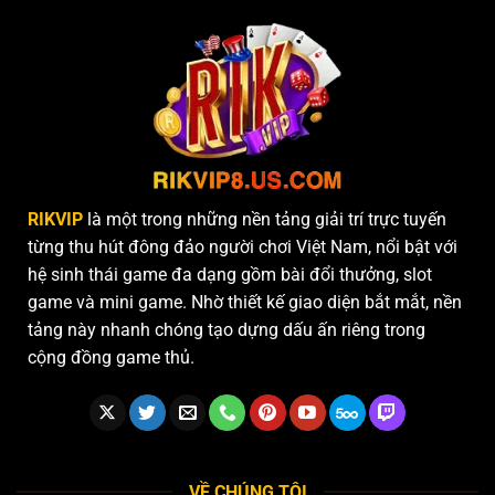
RIKVIP
là một trong những nền tảng giải trí trực tuyến
từng thu hút đông đảo người chơi Việt Nam, nổi bật với
hệ sinh thái game đa dạng gồm bài đổi thưởng, slot
game và mini game. Nhờ thiết kế giao diện bắt mắt, nền
tảng này nhanh chóng tạo dựng dấu ấn riêng trong
cộng đồng game thủ.
VỀ CHÚNG TÔI