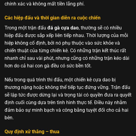
chính xác và không mất tiền lãng phí.
Các hiệp đấu và thời gian diễn ra cuộc chiến
Trong một trận đấu
đá gà cựa dao
, thường sẽ có nhiều
hiệp đấu được sắp xếp liên tiếp nhau. Thời lượng của mỗi
hiệp không cố định, bởi nó phụ thuộc vào sức khỏe và
chiến thuật của từng chiến kê. Có những trận kết thúc rất
nhanh chỉ sau vài phút, nhưng cũng có những trận kéo dài
hơn do cả hai con gà đều có sức bền tốt.
Nếu trong quá trình thi đấu, một chiến kê cựa dao bị
thương nặng hoặc không thể tiếp tục đứng vững. Trận đấu
sẽ lập tức được dừng lại và trọng tài có quyền đưa ra quyết
định cuối cùng dựa trên tình hình thực tế. Điều này nhằm
đảm bảo sự minh bạch và công bằng tuyệt đối cho cả hai
bên.
Quy định xử thắng – thua