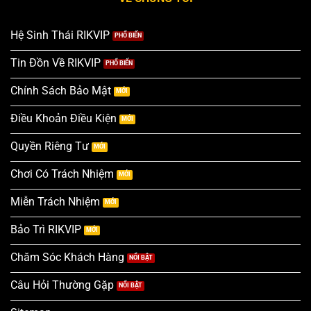
Hệ Sinh Thái RIKVIP
Tin Đồn Về RIKVIP
Chính Sách Bảo Mật
Điều Khoản Điều Kiện
Quyền Riêng Tư
Chơi Có Trách Nhiệm
Miễn Trách Nhiệm
Bảo Trì RIKVIP
Chăm Sóc Khách Hàng
Câu Hỏi Thường Gặp