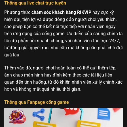
Thông qua live chat trực tuyến
Phương thức
chăm sóc khách hàng RIKVIP
này cực kỳ
hiện đại, tiện lợi và được đông đảo người chơi yêu thích,
cho phép bạn có thể kết nối trực tiếp với nhân viên ngay
trên ứng dụng của cổng game. Ưu điểm của chúng chính là
tốc độ phản hồi nhanh chóng, với nhân viên túc trực 24/7,
tự động giải quyết mọi nhu cầu mà không cần phải chờ đợi
quá lâu.
Thêm vào đó, người chơi hoàn toàn có thể gửi thêm tệp,
ảnh chụp màn hình hay đính kèm theo các tài liệu liên
quan đến tình huống, từ đó khiến nhân viên xử lý chính xác
hơn và không mất quá nhiều thời gian.
Thông qua Fanpage cổng game