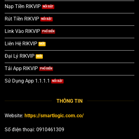
Nạp Tiền RIKVIP
Rút Tiền RIKVIP
Link Vào RIKVIP
Liên Hệ RIKVIP
Đại Lý RIKVIP
Tải App RIKVIP
Sử Dụng App 1.1.1.1
THÔNG TIN
Website:
https://smartlogic.com.co/
Số điện thoại:
0910461309