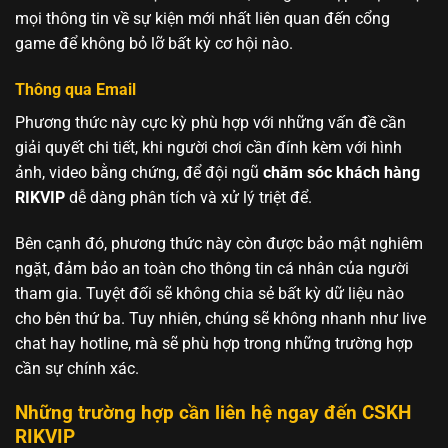
mọi thông tin về sự kiện mới nhất liên quan đến cổng
game để không bỏ lỡ bất kỳ cơ hội nào.
Thông qua Email
Phương thức này cực kỳ phù hợp với những vấn đề cần
giải quyết chi tiết, khi người chơi cần đính kèm với hình
ảnh, video bằng chứng, để đội ngũ
chăm sóc khách hàng
RIKVIP
dễ dàng phân tích và xử lý triệt để.
Bên cạnh đó, phương thức này còn được bảo mật nghiêm
ngặt, đảm bảo an toàn cho thông tin cá nhân của người
tham gia. Tuyệt đối sẽ không chia sẻ bất kỳ dữ liệu nào
cho bên thứ ba. Tuy nhiên, chúng sẽ không nhanh như live
chat hay hotline, mà sẽ phù hợp trong những trường hợp
cần sự chính xác.
Những trường hợp cần liên hệ ngay đến CSKH
RIKVIP