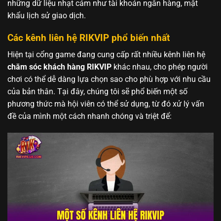
những dữ liệu nhạt cảm như tài khoản ngân hàng, mật
khẩu lịch sử giao dịch.
Các kênh liên hệ RIKVIP phổ biến nhất
Hiện tại cổng game đang cung cấp rất nhiều kênh liên hệ
chăm sóc khách hàng RIKVIP
khác nhau, cho phép người
chơi có thể dễ dàng lựa chọn sao cho phù hợp với nhu cầu
của bản thân. Tại đây, chúng tôi sẽ phổ biến một số
phương thức mà hội viên có thể sử dụng, từ đó xử lý vấn
đề của mình một cách nhanh chóng và triệt để: