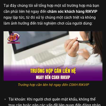
Tại đây chúng tôi sẽ tổng hợp một số trường hợp mà bạn
cần phải liên hệ ngay đến
chăm sóc khách hàng RIKVIP
ngay lập tức, từ đó xử lý chúng một cách triệt và không
làm ảnh hưởng đến trải nghiệm chơi của người dùng:
Trường hợp cần liên hệ ngay đến CSKH RIKVIP
Tài khoản: Khi người chơi quên mật khẩu, không thể
truy cập hoặc gặp các vấn đề liên quan đến đăng nhập