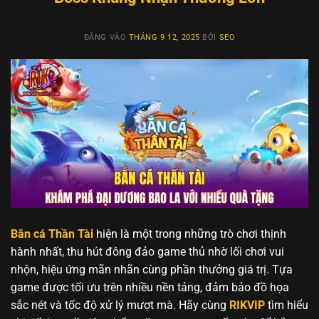
ĐĂNG VÀO
THÁNG 9 12, 2025
BỞI
SEO
Bắn cá Thần Tài
hiện là một trong những trò chơi thịnh
hành nhất, thu hút đông đảo game thủ nhờ lối chơi vui
nhộn, hiệu ứng mãn nhãn cùng phần thưởng giá trị. Tựa
game được tối ưu trên nhiều nền tảng, đảm bảo đồ họa
sắc nét và tốc độ xử lý mượt mà. Hãy cùng
RIKVIP
tìm hiểu