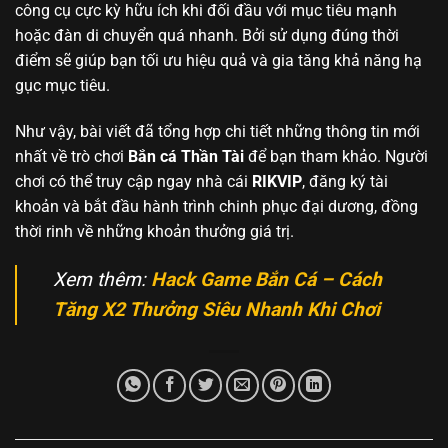
công cụ cực kỳ hữu ích khi đối đầu với mục tiêu mạnh
hoặc đàn di chuyển quá nhanh. Bởi sử dụng đúng thời
điểm sẽ giúp bạn tối ưu hiệu quả và gia tăng khả năng hạ
gục mục tiêu.
Như vậy, bài viết đã tổng hợp chi tiết những thông tin mới
nhất về trò chơi
Bắn cá Thần Tài
để bạn tham khảo. Người
chơi có thể truy cập ngay nhà cái
RIKVIP
, đăng ký tài
khoản và bắt đầu hành trình chinh phục đại dương, đồng
thời rinh về những khoản thưởng giá trị.
Xem thêm:
Hack Game Bắn Cá – Cách
Tăng X2 Thưởng Siêu Nhanh Khi Chơi