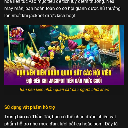
hỏa liên tục vào mục tiêu để tích lũy điểm thưởng. Nếu
may mắn, bạn hoàn toàn có cơ hội giành được hũ thưởng
lớn nhất khi jackpot được kích hoạt.
Bạn nên kiên nhẫn quan sát các người chơi khác
Sử dụng vật phẩm hỗ trợ
Trong
bắn cá Thần Tài
, bạn có thể nhận được nhiều vật
phẩm hỗ trợ như mưa đạn, lưới bắt cá hoặc bom. Đây là