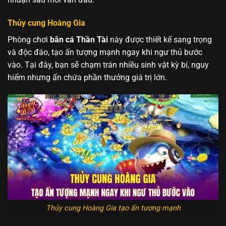
Thủy cung Hoàng Gia
Phòng chơi
bắn cá Thần Tài
này được thiết kế sang trọng
và độc đáo, tạo ấn tượng mạnh ngay khi ngư thủ bước
vào. Tại đây, bạn sẽ chạm trán nhiều sinh vật kỳ bí, nguy
hiểm nhưng ẩn chứa phần thưởng giá trị lớn.
Thủy cung Hoàng Gia tạo ấn tượng mạnh