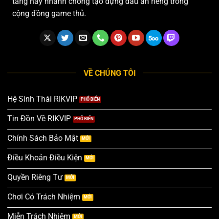
tảng này nhanh chóng tạo dựng dấu ấn riêng trong
cộng đồng game thủ.
VỀ CHÚNG TÔI
Hệ Sinh Thái RIKVIP
Tin Đồn Về RIKVIP
Chính Sách Bảo Mật
Điều Khoản Điều Kiện
Quyền Riêng Tư
Chơi Có Trách Nhiệm
Miễn Trách Nhiệm