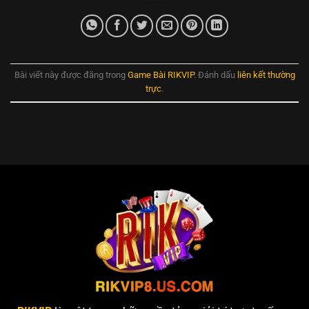
Bài viết này được đăng trong
Game Bài RIKVIP
. Đánh dấu
liên kết thường
trực
.