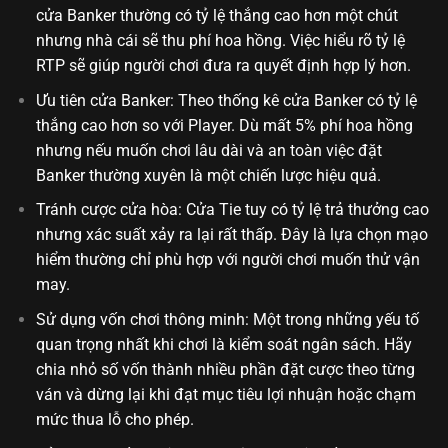
cửa Banker thường có tỷ lệ thắng cao hơn một chút
nhưng nhà cái sẽ thu phí hoa hồng. Việc hiểu rõ tỷ lệ
RTP sẽ giúp người chơi đưa ra quyết định hợp lý hơn.
Ưu tiên cửa Banker: Theo thống kê cửa Banker có tỷ lệ
thắng cao hơn so với Player. Dù mất 5% phí hoa hồng
nhưng nếu muốn chơi lâu dài và an toàn việc đặt
Banker thường xuyên là một chiến lược hiệu quả.
Tránh cược cửa hòa: Cửa Tie tuy có tỷ lệ trả thưởng cao
nhưng xác suất xảy ra lại rất thấp. Đây là lựa chọn mạo
hiểm thường chỉ phù hợp với người chơi muốn thử vận
may.
Sử dụng vốn chơi thông minh: Một trong những yếu tố
quan trọng nhất khi chơi là kiểm soát ngân sách. Hãy
chia nhỏ số vốn thành nhiều phần đặt cược theo từng
ván và dừng lại khi đạt mục tiêu lợi nhuận hoặc chạm
mức thua lỗ cho phép.