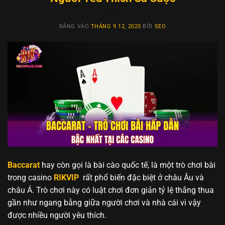
ĐĂNG VÀO
THÁNG 9 12, 2025
BỞI
SEO
Baccarat
hay còn gọi là bài cào quốc tế, là một trò chơi bài
trong casino
RIKVIP
rất phổ biến đặc biệt ở châu Âu và
châu Á. Trò chơi này có luật chơi đơn giản tỷ lệ thắng thua
gần như ngang bằng giữa người chơi và nhà cái vì vậy
được nhiều người yêu thích.