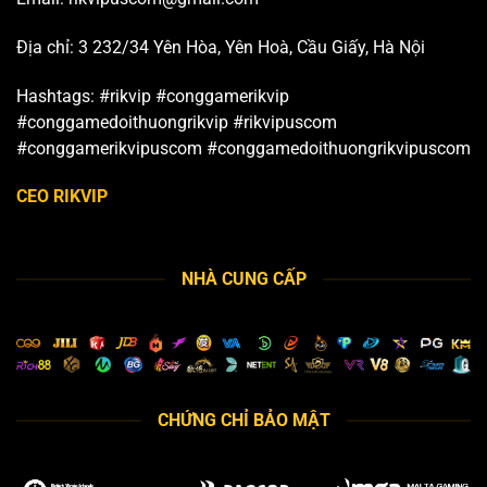
Địa chỉ: 3 232/34 Yên Hòa, Yên Hoà, Cầu Giấy, Hà Nội
Hashtags: #rikvip #conggamerikvip
#conggamedoithuongrikvip #rikvipuscom
#conggamerikvipuscom #conggamedoithuongrikvipuscom
CEO RIKVIP
NHÀ CUNG CẤP
CHỨNG CHỈ BẢO MẬT