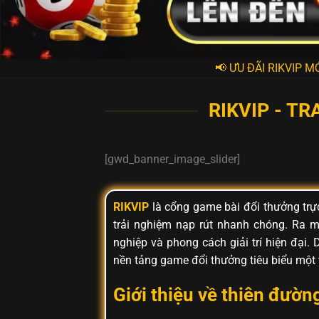
🎁
RIKVIP
| 🌐
Link truy cập chính thức:
📢 ƯU ĐÃI RIKVIP M
https://sma
RIKVIP - T
[gwd_banner_image_slider]
RIKVIP
là cổng game bài đổi thưởng trực
trải nghiệm nạp rút nhanh chóng. Ra 
nghiệp và phong cách giải trí hiện đại.
nền tảng game đổi thưởng tiêu biểu một 
Giới thiệu về thiên đường