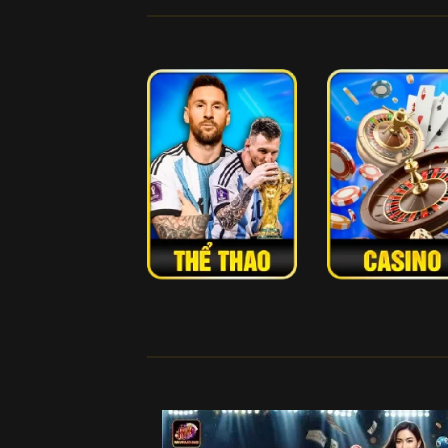
Sân chơi ngay từ đầu luôn hướng đến mục
thành viên khi tham gia, đồng thời làm c
Để được coi là điều kiện then chốt giúp
gần 1000 tựa game khác nhau, trong đó đ
hành động rõ ràng trong công tác bảo mậ
Giấy tờ pháp lý rõ ràng
RIKVIP
có đầy đủ các yếu tố pháp lý min