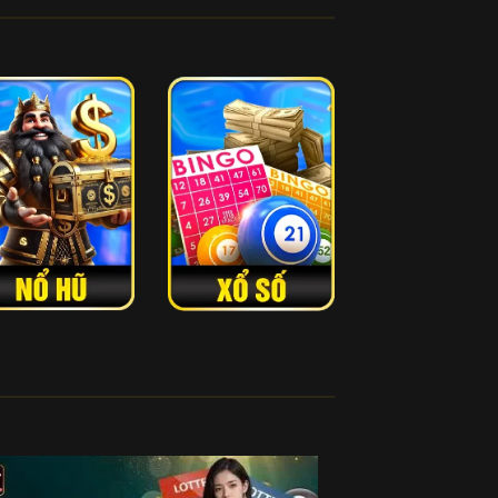
 những giá trị thiết thực, công bằng cho
h.
Hiện nền tảng đang cung cấp lên đến
c hiện tốt các chính sách điều khoản, có
Hiện nay. Trước tiên, nền tảng với những