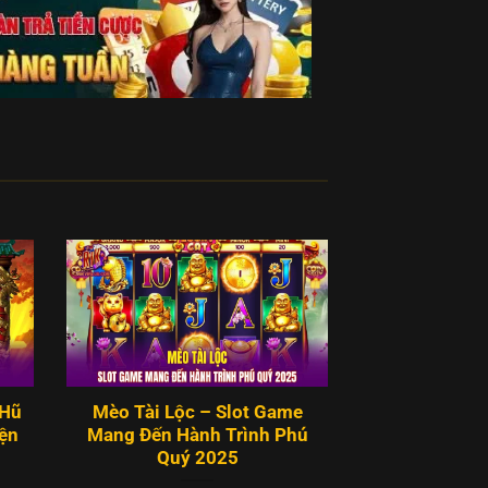
đối cũng như xây dựng thành công sự tín
ẫn
Lô Đề Phát Lộc – Mẹo Dự
Cầu Bạch Thủ
Gia
Đoán Số Chuẩn Xác Cho
Soi Cầu Ch
Người Chơi
Ngườ
 gió