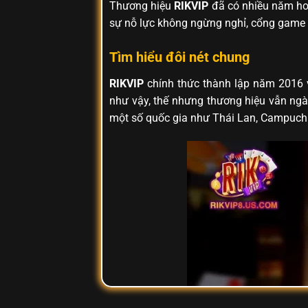
Thương hiệu
RIKVIP
đã có nhiều năm ho
sự nỗ lực không ngừng nghỉ, cổng game 
Tìm hiểu đôi nét chung
RIKVIP
chính thức thành lập năm 2016 v
như vậy, thế nhưng thương hiệu vẫn ngà
một số quốc gia như Thái Lan, Campuchia